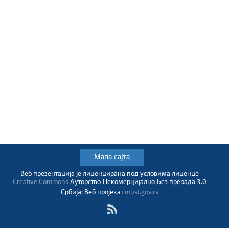
Мапа сајта
Веб презентација jе лиценциранa под условима лиценце
Creative Commons
Ауторство-Некомерцијално-Без прерада 3.0
Србија; Веб пројекат
must.gov.rs