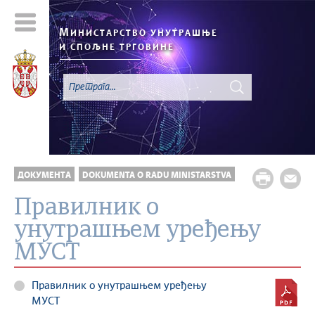
М
ИНИСТАРСТВО УНУТРАШЊЕ
И СПОЉНЕ ТРГОВИНЕ
ДОКУМЕНТА
DOKUMENTA O RADU MINISTARSTVA
Правилник о
унутрашњем уређењу
МУСТ
Правилник о унутрашњем уређењу
МУСТ