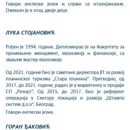
Говори енглески језик и служи се италијанским.
Ожењен је и отац двоје деце.
ЛУКА СТОЈАНОВИЋ
Рођен је 1994. године. Дипломирао је на Факултету за
примењени менаџмент, економију и финансије, са
звањем мастер економије.
Од 2021. године био је саветник директора ЈП за развој
планинског туризма „Стара планина“. Претходно, од
2017. до 2021. године, радио је у маркетингу и продаји
СП „Резорт“. Од 2015. до 2017. био је референт
операција у Сектору локација и развоја „Штампа
систем д.о.о“, Београд.
Говори енглески језик.
ГОРАН ЂАКОВИЋ