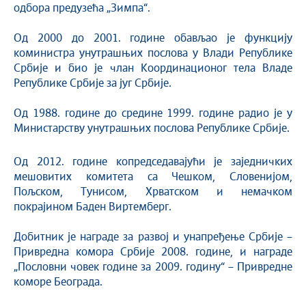
одбора предузећа „Зимпа“.
Од 2000 до 2001. године обављао је функцију
коминистра унутрашњих послова у Влади Републике
Србије и био је члан Координационог тела Владе
Републике Србије за југ Србије.
Од 1988. године до средине 1999. године радио је у
Министарству унутрашњих послова Републике Србије.
Од 2012. године копредседавајући је заједничких
мешовитих комитета са Чешком, Словенијом,
Пољском, Тунисом, Хрватском и немачком
покрајином Баден Виртемберг.
Добитник је награде за развој и унапређење Србије –
Привредна комора Србије 2008. године, и награде
„Пословни човек године за 2009. годину“ – Привредне
коморе Београда.