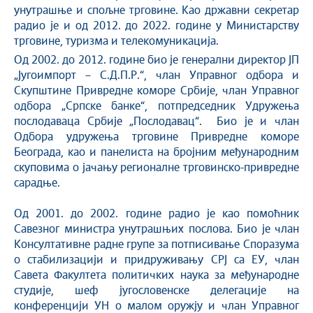
унутрашње и спољне трговине. Као државни секретар
радио је и од 2012. до 2022. године у Министарству
трговине, туризма и телекомуникација.
Од 2002. до 2012. године био је генерални директор ЈП
„Југоимпорт – С.Д.П.Р.“, члан Управног одбора и
Скупштине Привредне коморе Србије, члан Управног
одбора „Српске банке“, потпредседник Удружења
послодаваца Србије „Послодавац“. Био је и члан
Одбора удружења трговине Привредне коморе
Београда, као и панелиста на бројним међународним
скуповима о јачању регионалне трговинско-привредне
сарадње.
Од 2001. до 2002. године радио је као помоћник
Савезног министра унутрашњих послова. Био је члан
Консултативне радне групе за потписивање Споразума
о стабилизацији и придруживању СРЈ са ЕУ, члан
Савета Факултета политичких наука за међународне
студије, шеф југословенске делегације на
конференцији УН о малом оружју и члан Управног