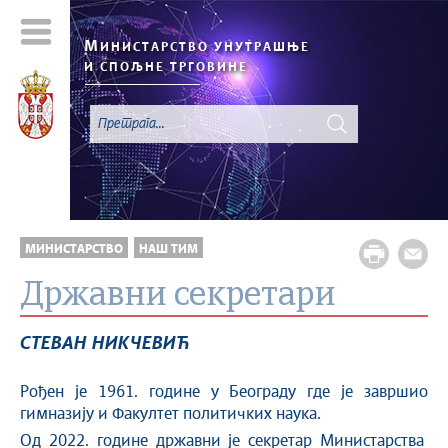
М
ИНИСТАРСТВО УНУТРАШЊЕ
И СПОЉНЕ ТРГОВИНЕ
МИНИСТАРСТВО
НАШ ТИМ
Државни секретари
СТЕВАН НИКЧЕВИЋ
Рођен је 1961. године у Београду где је завршио
гимназију и Факултет политичких наука.
Од 2022. године државни је секретар Министарства