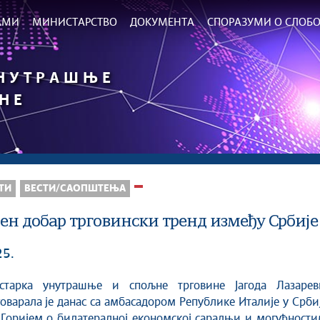
РАМИ
МИНИСТАРСТВО
ДОКУМЕНТА
СПОРАЗУМИ О СЛОБО
УНУТРАШЊЕ
НЕ
ТИ
ВЕСТИ/САОПШТЕЊА
ен добар трговински тренд између Србије
25.
говарала је данас са амбасадором Републике Италије у Срби
Горијем о билатералној економској сарадњи и могућности