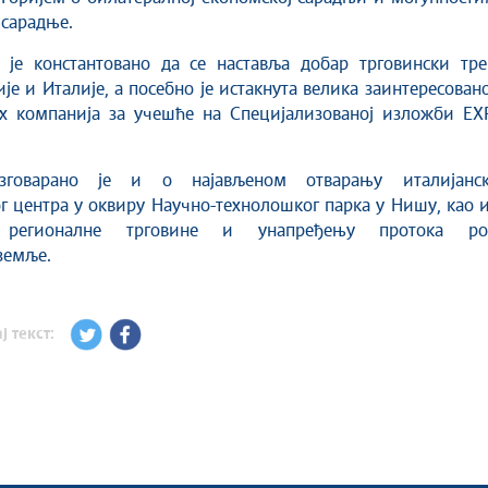
сарадње.
у је константовано да се наставља добар трговински тре
је и Италије, а посебно је истакнута велика заинтересован
их компанија за учешће на Специјализованој изложби EX
азговарано је и о најављеном отварању италијанск
 центра у оквиру Научно-технолошког парка у Нишу, као 
 регионалне трговине и унапређењу протока ро
земље.
ј текст: