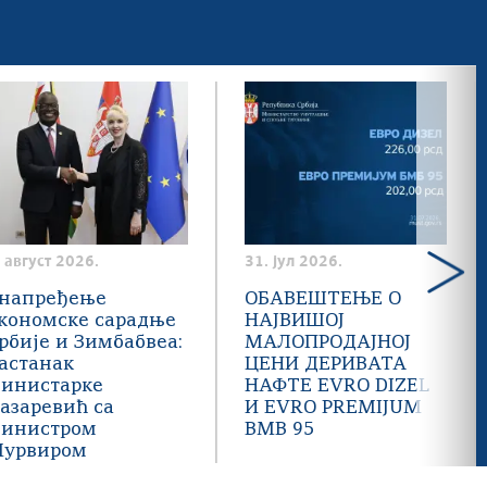
. август 2026.
31. јул 2026.
напређење
ОБАВЕШТЕЊЕ О
кономске сарадње
НАЈВИШОЈ
рбије и Зимбабвеа:
МАЛОПРОДАЈНОЈ
астанак
ЦЕНИ ДЕРИВАТА
инистарке
НАФТЕ EVRO DIZEL
азаревић са
И EVRO PREMIJUM
инистром
BMB 95
урвиром