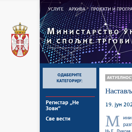
УСЛУГЕ
АРХИВА
ПРОЈЕКТИ И ПРОГ
М
ИНИСТАРСТВО 
И СПОЉНЕ ТРГОВИ
ОДАБЕРИТЕ
АКТУЕЛНОС
КАТЕГОРИЈУ:
Настављ
Регистар „Не
19. јун 20
Зови“
Министарка унутрашње и спољне трговине Јагода Лазаревић
Све вести
раз
Њ.Е. Луком 