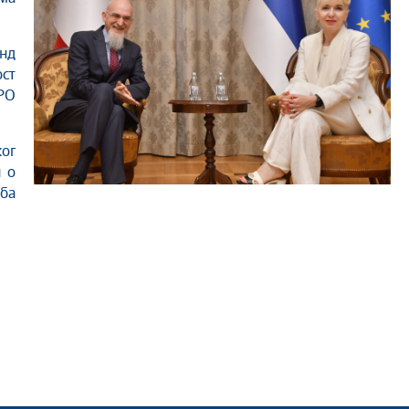
нд
ост
PO
ог
и о
ба