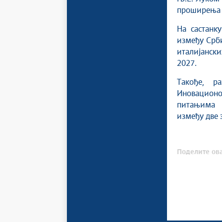
проширења 
На састанк
између Срби
италијанск
2027.
Такође, р
Иновационог
питањима
између две 
Поделите ова