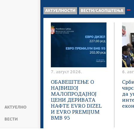
АКТУЕЛНОСТИ
ВЕСТИ/САОПШТЕЊА
7. август 2026.
6. ав
ОБАВЕШТЕЊЕ О
Срби
НАЈВИШОЈ
чвр
МАЛОПРОДАЈНОЈ
да у
ЦЕНИ ДЕРИВАТА
инт
НАФТЕ EVRO DIZEL
еко
АКТУЕЛНО
И EVRO PREMIJUM
BMB 95
ВЕСТИ