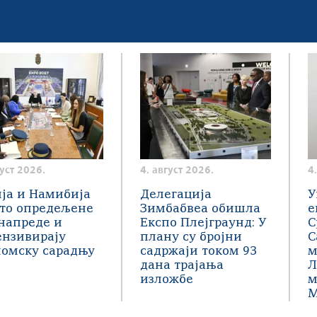
густ 2026.
4. август 2026.
4
ја и Намибија
Делегација
У
сто опредељене
Зимбабвеа обишла
е
напреде и
Експо Плејграунд: У
С
ензивирају
плану су бројни
С
номску сарадњу
садржаји током 93
м
дана трајања
Л
изложбе
м
М