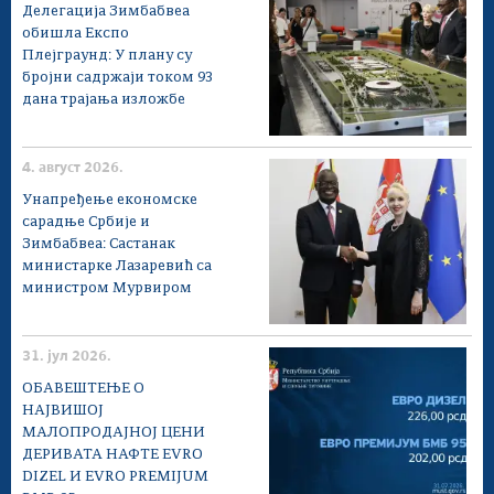
Делегација Зимбабвеа
обишла Експо
Плејграунд: У плану су
бројни садржаји током 93
дана трајања изложбе
4. август 2026.
Унапређење економске
сарадње Србије и
Зимбабвеа: Састанак
министарке Лазаревић са
министром Мурвиром
31. јул 2026.
ОБАВЕШТЕЊЕ О
НАЈВИШОЈ
МАЛОПРОДАЈНОЈ ЦЕНИ
ДЕРИВАТА НАФТЕ EVRO
DIZEL И EVRO PREMIJUM