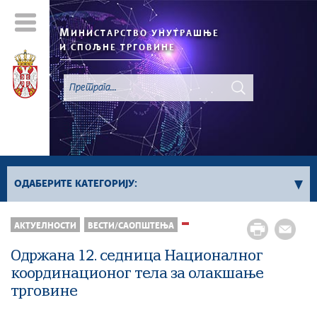
М
ИНИСТАРСТВО УНУТРАШЊЕ
И СПОЉНЕ ТРГОВИНЕ
ОДАБЕРИТЕ КАТЕГОРИЈУ:
АКТУЕЛНОСТИ
ВЕСТИ/САОПШТЕЊА
Регистар „Не Зови“
Све вести
Одржана 12. седница Националног
координационог тела за олакшање
трговине