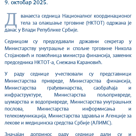
9. октобар 2025.
Д
ванаеста седница Националног координационог
тела за олакшање трговине (НКТОТ) одржана је
данас у Влади Републике Србије.
Седницом су председавали државни секретар у
Министарству унутрашње и спољне трговине Никола
Стојановић и помоћница министра финансија, заменик
председника НКТОТ-а, Снежана Карановић.
У раду седнице учествовали су представници
Министарства привреде, Министарства финансија,
Министарства грађевинарства, саобраћаја и
инфраструктуре, Министарства пољопривреде,
шумарства и водопривреде, Министарства унутрашњих
послова, Министарства информисања и
телекомуникација, Министарства здравља и Агенције за
лекове и медицинска средства Србије (АЛИМС).
Значајан допринос раду седнице дали су и