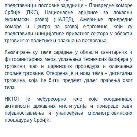
представници пословне заједнице – Привредне коморе
Србије (ПКС), Националне алијансе за локални
економски развој (НАЛЕД), Америчке привредне
коморе и Центра за развој е-трговине, који су
представили иницијативе приватног сектора у области
трговинске политике и олакшања пословања.
Разматране су теме сарадње у области санитарних и
фитосанитарних мера, уклањања техничких баријера у
трговини, као и царинских процедура и олакшања
спољне трговине. Отворена је и нова тема – дигитална
трговина, која ће бити предмет даљег праћења овог
тела.
НКТОТ је међуресорно тело које координише
активности државних институција и привреде ради
поједностављења и унапређења спољнотрговинских
процедура у Србији.