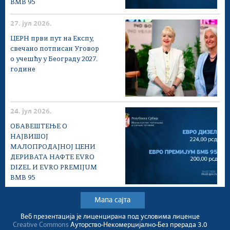
BMB 95
27. јул 2026.
ЦЕРН први пут на Експу,
свечано потписан Уговор
о учешћу у Београду 2027.
године
24. јул 2026.
ОБАВЕШТЕЊЕ О
НАЈВИШОЈ
МАЛОПРОДАЈНОЈ ЦЕНИ
ДЕРИВАТА НАФТЕ EVRO
DIZEL И EVRO PREMIJUM
BMB 95
Мапа сајта
Веб презентација jе лиценциранa под условима лиценце
Creative Commons
Ауторство-Некомерцијално-Без прерада 3.0