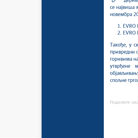
дерива
се највиша 
новембра 202
EVRO D
EVRO P
Такође, у с
привредни с
горивима на
утврђене 
објављивању
спољне трго
Поделите ова