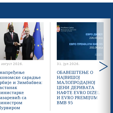
. август 2026.
31. јул 2026.
напређење
ОБАВЕШТЕЊЕ О
кономске сарадње
НАЈВИШОЈ
рбије и Зимбабвеа:
МАЛОПРОДАЈНОЈ
астанак
ЦЕНИ ДЕРИВАТА
инистарке
НАФТЕ EVRO DIZEL
азаревић са
И EVRO PREMIJUM
инистром
BMB 95
урвиром