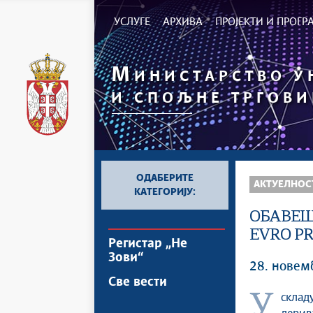
УСЛУГЕ
АРХИВА
ПРОЈЕКТИ И ПРОГ
М
ИНИСТАРСТВО 
И СПОЉНЕ ТРГОВИ
ОДАБЕРИТЕ
АКТУЕЛНОС
КАТЕГОРИЈУ:
ОБАВЕШ
EVRO PR
Регистар „Не
Зови“
28. новем
Све вести
У складу са чланом 3. став 4. Уредбе о ограничењу висине цена