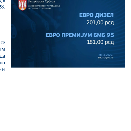
ује
28.
 се
гим
 да
по
 и