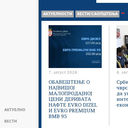
АКТУЕЛНОСТИ
ВЕСТИ/САОПШТЕЊА
7. август 2026.
6. ав
ОБАВЕШТЕЊЕ О
Срби
НАЈВИШОЈ
чвр
МАЛОПРОДАЈНОЈ
да у
ЦЕНИ ДЕРИВАТА
инт
НАФТЕ EVRO DIZEL
еко
АКТУЕЛНО
И EVRO PREMIJUM
BMB 95
ВЕСТИ