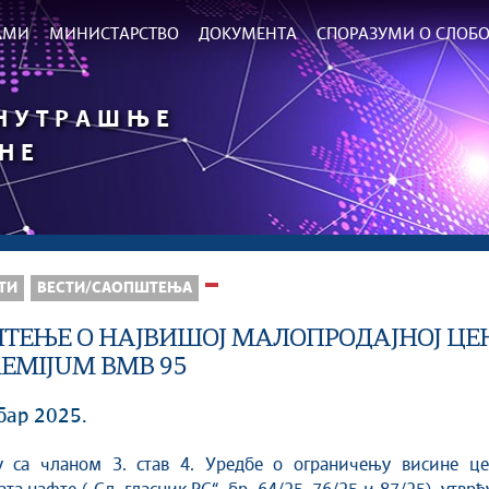
РАМИ
МИНИСТАРСТВО
ДОКУМЕНТА
СПОРАЗУМИ О СЛОБО
УНУТРАШЊЕ
НЕ
ТИ
ВЕСТИ/САОПШТЕЊА
ТЕЊЕ О НАЈВИШОЈ МАЛОПРОДАЈНОЈ ЦЕН
EMIJUM BMB 95
бар 2025.