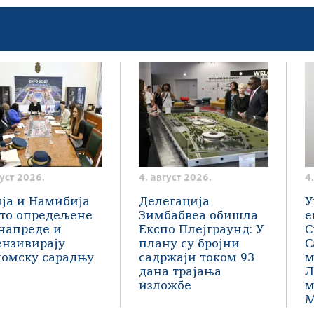
густ 2026.
4. август 2026.
4
ја и Намибија
Делегација
У
сто опредељене
Зимбабвеа обишла
е
напреде и
Експо Плејграунд: У
С
ензивирају
плану су бројни
С
номску сарадњу
садржаји током 93
м
дана трајања
Л
изложбе
м
М