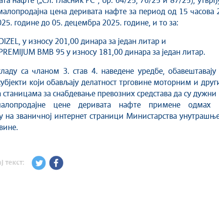
та нафте („Сл. гласник РС“, бр. 64/25, 76/25 и 87/25), утврђ
малопродајна цена деривата нафте за период од 15 часова 
5. године до 05. децембра 2025. године, и то за:
IZEL, у износу 201,00 динара за један литар и
REMIJUM BMB 95 у износу 181,00 динара за један литар.
кладу са чланом 3. став 4. наведене уредбе, обавештавају
убјекти који обављају делатност трговине моторним и дру
 станицама за снабдевање превозних средстава да су дужни
малопродајне цене деривата нафте примене одмах 
 на званичној интернет страници Министарства унутрашње
вине.
ј текст: