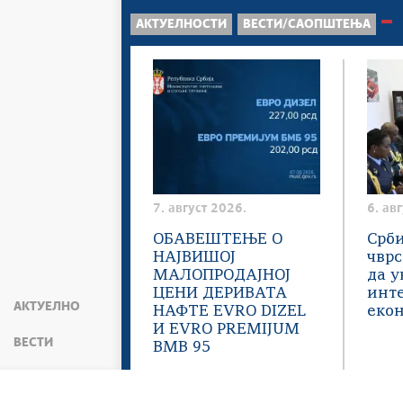
АКТУЕЛНОСТИ
ВЕСТИ/САОПШТЕЊА
7. август 2026.
6. ав
ОБАВЕШТЕЊЕ О
Срби
НАЈВИШОЈ
чвр
МАЛОПРОДАЈНОЈ
да у
ЦЕНИ ДЕРИВАТА
инт
АКТУЕЛНО
НАФТЕ EVRO DIZEL
еко
И EVRO PREMIJUM
ВЕСТИ
BMB 95