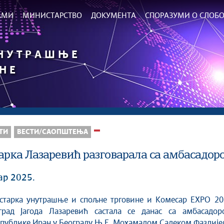
РАМИ
МИНИСТАРСТВО
ДОКУМЕНТА
СПОРАЗУМИ О СЛОБО
УНУТРАШЊЕ
НЕ
ТИ
ВЕСТИ/САОПШТЕЊА
рка Лазаревић разговарала са амбасадор
ар 2025.
град Јагода Лазаревић састала се данас са амбасадор
публике Иран у Београду Њ.Е. Мохамадом Садеком Фазлије