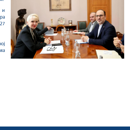
а и
ра
27
ној
ма