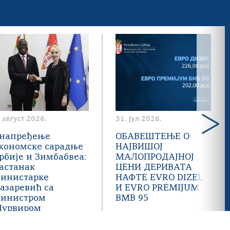
. август 2026.
31. јул 2026.
напређење
ОБАВЕШТЕЊЕ О
кономске сарадње
НАЈВИШОЈ
рбије и Зимбабвеа:
МАЛОПРОДАЈНОЈ
астанак
ЦЕНИ ДЕРИВАТА
инистарке
НАФТЕ EVRO DIZEL
азаревић са
И EVRO PREMIJUM
инистром
BMB 95
урвиром