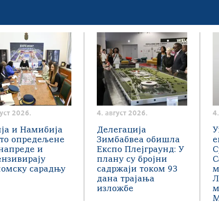
густ 2026.
4. август 2026.
4
ја и Намибија
Делегација
У
сто опредељене
Зимбабвеа обишла
е
напреде и
Експо Плејграунд: У
С
ензивирају
плану су бројни
С
номску сарадњу
садржаји током 93
м
дана трајања
Л
изложбе
м
М