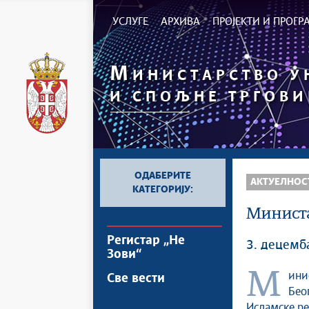
УСЛУГЕ
АРХИВА
ПРОЈЕКТИ И ПРОГ
М
ИНИСТАРСТВО 
И СПОЉНЕ ТРГОВИ
ОДАБЕРИТЕ
АКТУЕЛНОС
КАТЕГОРИЈУ:
Министа
Регистар „Не
3. децемб
Зови“
Министарка унутрашње и спољне трговине и Комесар EXPO 2027
Све вести
Бео
Исламске ре