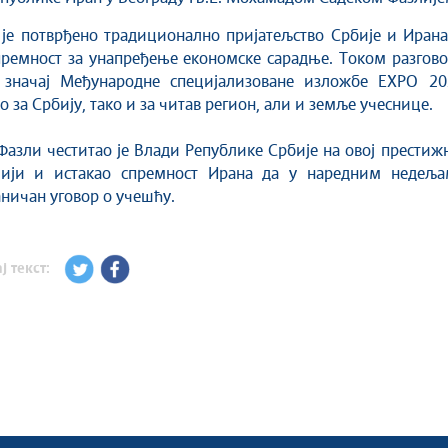
 је потврђено традиционално пријатељство Србије и Иран
ремност за унапређење економске сарадње. Током разгово
е значај Међународне специјализоване изложбе EXPO 20
о за Србију, тако и за читав регион, али и земље учеснице.
азли честитао је Влади Републике Србије на овој престиж
ији и истакао спремност Ирана да у наредним недеља
ничан уговор о учешћу.
ј текст: