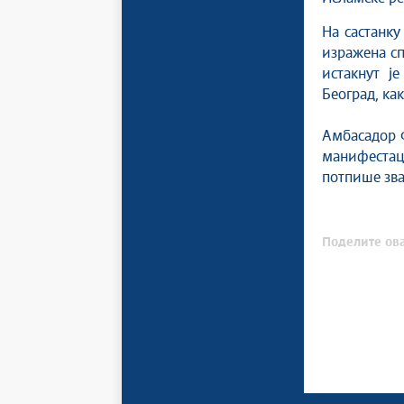
На састанку
изражена сп
истакнут ј
Београд, как
Амбасадор Ф
манифестац
потпише зва
Поделите ова