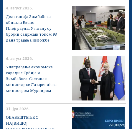
4. август 2026.
Делегација Зимбабвеа
обишла Експо
Плејграунд: У плану су
бројни садржаји током 93
дана трајања изложбе
4. август 2026.
Унапређење економске
сарадње Србије и
Зимбабвеа: Састанак
министарке Лазаревић са
министром Мурвиром
31. јул 2026.
ОБАВЕШТЕЊЕ О
НАЈВИШОЈ
МАЛОПРОДАЈНОЈ ЦЕНИ