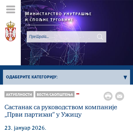
М
ИНИСТАРСТВО УНУТРАШЊЕ
И СПОЉНЕ ТРГОВИНЕ
ОДАБЕРИТЕ КАТЕГОРИЈУ:
АКТУЕЛНОСТИ
ВЕСТИ/САОПШТЕЊА
Регистар „Не Зови“
Све вести
Састанак са руководством компаније
„Први партизан“ у Ужицу
23. јануар 2026.