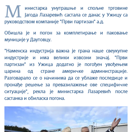
M
инистарка унутрашње и спољне трговине
Јагода Лазаревић састала се данас у Ужицу са
руководством компаније "Први партизан" а.д.
Обишла је и погон за комплетирање и паковање
муниције у Даутовцу.
"Наменска индустрија важна је грана наше свеукупне
индустрије и има велики извозни значај. "Први
партизан" из Ужица додатно је погођен увођењем
царина од стране америчке администрације.
Разговарало се о начинима да се ублаже последице и
пронађе решење за превазилажење ове специфичне
ситуације", рекла је министарка Лазаревић после
састанка и обиласка погона.