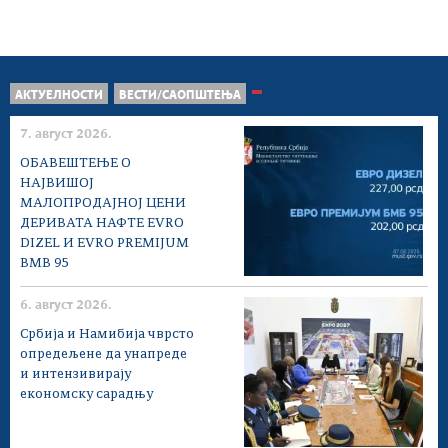
АКТУЕЛНОСТИ
ВЕСТИ/САОПШТЕЊА
7. август 2026.
ОБАВЕШТЕЊЕ О
НАЈВИШОЈ
МАЛОПРОДАЈНОЈ ЦЕНИ
ДЕРИВАТА НАФТЕ EVRO
DIZEL И EVRO PREMIJUM
BMB 95
6. август 2026.
Србија и Намибија чврсто
опредељене да унапреде
и интензивирају
економску сарадњу