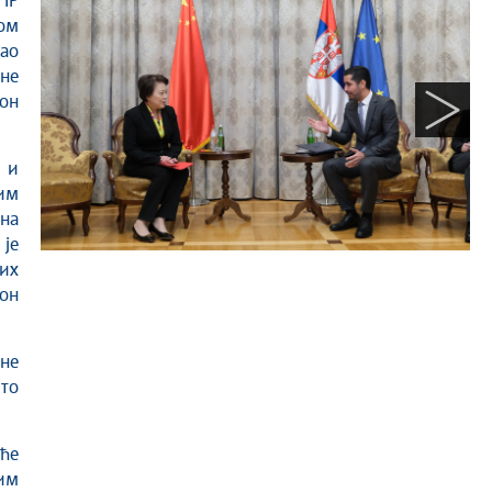
НР
ом
као
не
он
 и
им
ина
је
их
 он
не
то
ће
им