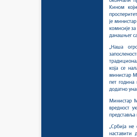
окончали п
Кином који
просперитет
је министар
комисије з
данашњег са
„Наша огр
запослено
традиционал
која се нал
министар М
пет година 
додатно уна
Министар М
вредност у
представља 
„Србија не
наставити 