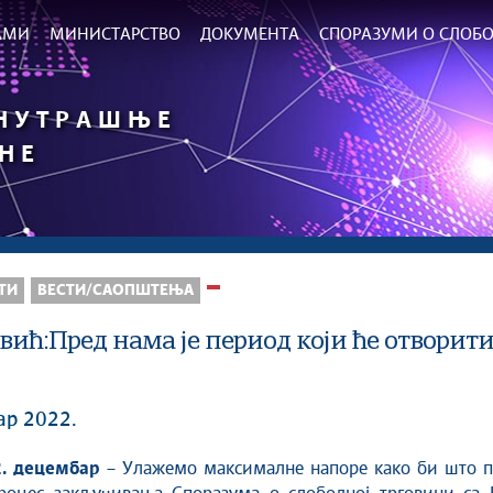
РАМИ
МИНИСТАРСТВО
ДОКУМЕНТА
СПОРАЗУМИ О СЛОБО
УНУТРАШЊЕ
НЕ
ТИ
ВЕСТИ/САОПШТЕЊА
ић:Пред нама је период који ће отворити
ар 2022.
2. децембар
– Улажемо максималне напоре како би што п