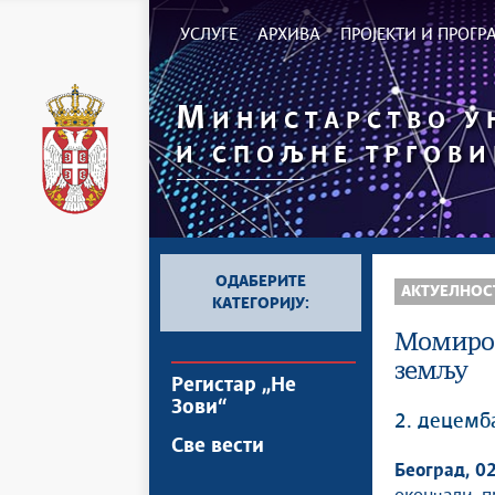
УСЛУГЕ
АРХИВА
ПРОЈЕКТИ И ПРОГ
М
ИНИСТАРСТВО 
И СПОЉНЕ ТРГОВИ
ОДАБЕРИТЕ
АКТУЕЛНОС
КАТЕГОРИЈУ:
Момиров
земљу
Регистар „Не
Зови“
2. децемб
Све вести
Београд, 0