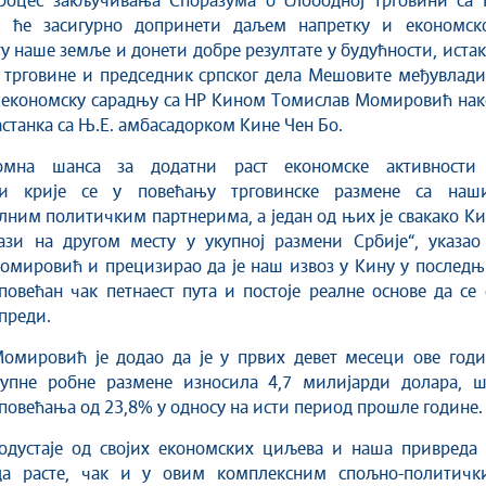
роцес закључивања Споразума о слободној трговини са 
 ће засигурно допринети даљем напретку и економск
у наше земље и донети добре резултате у будућности, иста
 трговине и председник српског дела Мешовите међувлади
а економску сарадњу са НР Кином Томислав Момировић нак
станка са Њ.Е. амбасадорком Кине Чен Бо.
омна шанса за додатни раст економске активности
сти крије се у повећању трговинске размене са наш
ним политичким партнерима, а један од њих је свакако К
ази на другом месту у укупној размени Србије“, указао 
омировић и прецизирао да је наш извоз у Кину у последњ
повећан чак петнаест пута и постоје реалне основе да се
преди.
омировић је додао да је у првих девет месеци ове годи
купне робне размене износила 4,7 милијарди долара, ш
повећања од 23,8% у односу на исти период прошле године.
 одустаје од својих економских циљева и наша привреда 
да расте, чак и у овим комплексним спољно-политичк