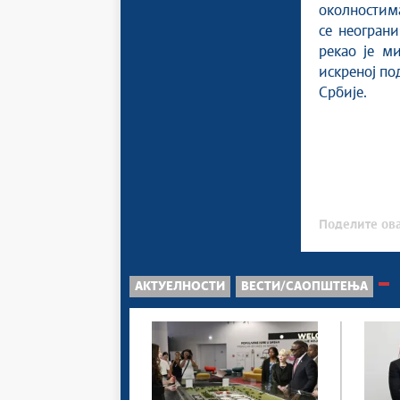
околностима
се неогран
рекао је м
искреној по
Србије.
Поделите ова
АКТУЕЛНОСТИ
ВЕСТИ/САОПШТЕЊА