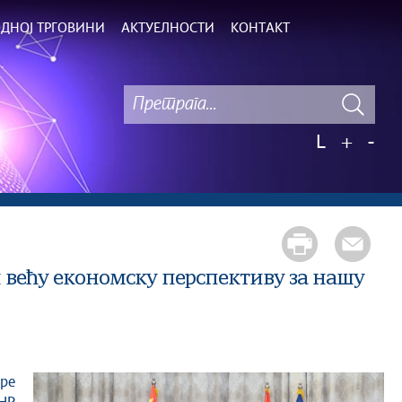
ДНОЈ ТРГОВИНИ
АКТУЕЛНОСТИ
КОНТАКТ
L
+
-
 већу економску перспективу за нашу
ре