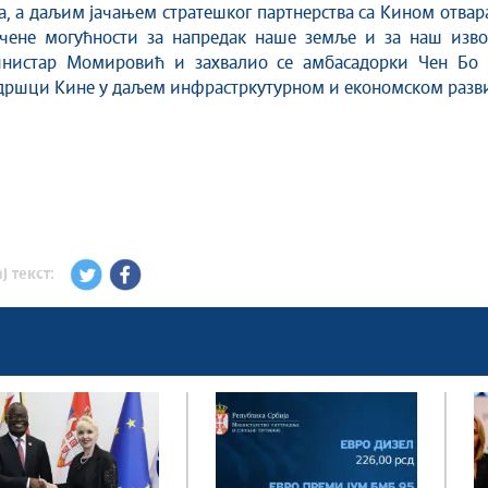
, а даљим јачањем стратешког партнерства са Кином отвар
ичене могућности за напредак наше земље и за наш извоз
инистар Момировић и захвалио се амбасадорки Чен Бо 
дршци Кине у даљем инфрастркутурном и економском разви
ј текст: