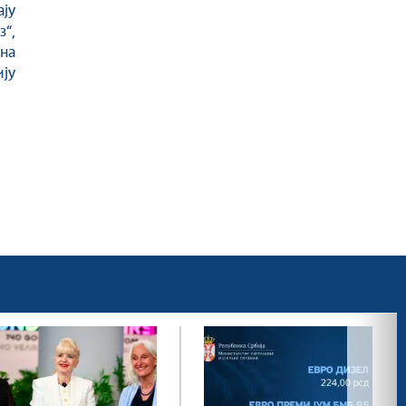
ају
“,
на
ју