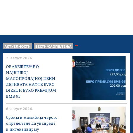
АКТУЕЛНОСТИ
ВЕСТИ/САОПШТЕЊА
7. август 2026.
ОБАВЕШТЕЊЕ О
НАЈВИШОЈ
МАЛОПРОДАЈНОЈ ЦЕНИ
ДЕРИВАТА НАФТЕ EVRO
DIZEL И EVRO PREMIJUM
BMB 95
6. август 2026.
Србија и Намибија чврсто
опредељене да унапреде
и интензивирају