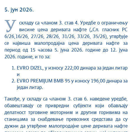
5. јун 2026.
У
складу са чланом 3. став 4. Уредбе о ограничењу
висине цена деривата нафте („Сл. гласник РС
6/26,16/26, 27/26, 28/26, 31/26, 33/26, 35/26), утврђује
се највиша малопродајна цена деривата нафте за
период од 15 часова 5. јуна 2026. године до 12. јуна
2026. године, и то за:
EVRO DIZEL, у износу 222,00 динара за један литар
и
EVRO PREMIJUM BMB 95 у износу 196,00 динара за
један литар.
Такође, у складу са чланом 3. став 6. наведене уредбе,
обавештавају се привредни субјекти који обављају
делатност трговине моторним и другим горивима на
станицама за снабдевање превозних средстава да су
дужни да утврђене малопродајне цене деривата нафте