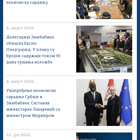
економску сарадњу
4. август 2026.
Делегација Зимбабвеа
обишла Експо
Плејграунд: У плану су
бројни садржаји током 93
дана трајања изложбе
4. август 2026.
Унапређење економске
сарадње Србије и
Зимбабвеа: Састанак
министарке Лазаревић са
министром Мурвиром
31. јул 2026.