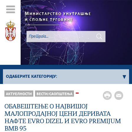
М
ИНИСТАРСТВО УНУТРАШЊЕ
И СПОЉНЕ ТРГОВИНЕ
ОДАБЕРИТЕ КАТЕГОРИЈУ:
АКТУЕЛНОСТИ
ВЕСТИ/САОПШТЕЊА
Регистар „Не Зови“
Све вести
ОБАВЕШТЕЊЕ О НАЈВИШОЈ
МАЛОПРОДАЈНОЈ ЦЕНИ ДЕРИВАТА
НАФТЕ EVRO DIZEL И EVRO PREMIJUM
BMB 95