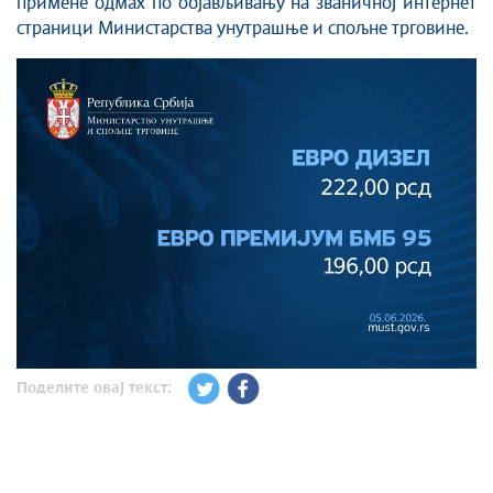
примене одмах по објављивању на званичној интернет
страници Министарства унутрашње и спољне трговине.
Поделите овај текст: