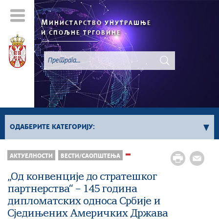
М
ИНИСТАРСТВО УНУТРАШЊЕ
И СПОЉНЕ ТРГОВИНЕ
ОДАБЕРИТЕ КАТЕГОРИЈУ:
АКТУЕЛНОСТИ
ВЕСТИ/САОПШТЕЊА
Регистар „Не Зови“
Све вести
„Од конвенције до стратешког
партнерства“ – 145 година
дипломатских односа Србије и
Сједињених Америчких Држава