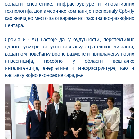
области енергетике, инфраструктуре и иновативних
технологија, док америчке компаније препознају Србију
као значајно место за отварање истраживачко-развојних
центара.
Србија и САД настоје да, у будућности, перспективне
односе усмере ка успостављању стратешког дијалога,
додатном повећању робне размене и привлачењу нових
инвестиција, посебно у области вештачке
интелигенције, енергетике и инфраструктуре, као и
наставку војно економске сарадње.