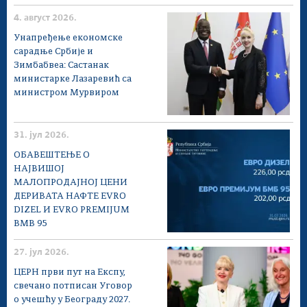
4. август 2026.
Унапређење економске
сарадње Србије и
Зимбабвеа: Састанак
министарке Лазаревић са
министром Мурвиром
31. јул 2026.
ОБАВЕШТЕЊЕ О
НАЈВИШОЈ
МАЛОПРОДАЈНОЈ ЦЕНИ
ДЕРИВАТА НАФТЕ EVRO
DIZEL И EVRO PREMIJUM
BMB 95
27. јул 2026.
ЦЕРН први пут на Експу,
свечано потписан Уговор
о учешћу у Београду 2027.