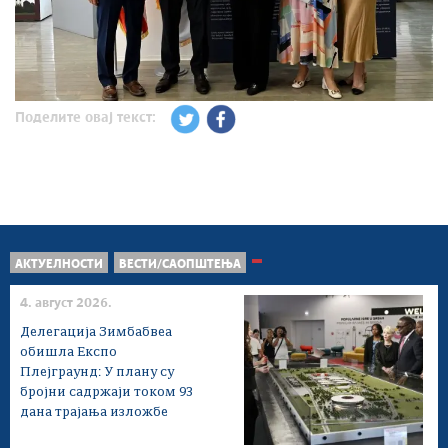
Поделите овај текст:
АКТУЕЛНОСТИ
ВЕСТИ/САОПШТЕЊА
4. август 2026.
Делегација Зимбабвеа
обишла Експо
Плејграунд: У плану су
бројни садржаји током 93
дана трајања изложбе