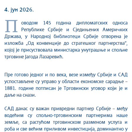
4. јун 2026.
П
оводом 145 година дипломатских односа
Републике Србије и Сједињених Америчких
Држава, у Народној библиотеци Србије отворена је
изложба „Од конвенције до стратешког партнерства“,
којој је присуствовала министарка унутрашње и спољне
трговине Јагода Лазаревић.
Пре готово једног и по века, везе између Србије и САД
успостављене су управо у области економске сарадње –
1881. године потписан је Трговински уговор који је и
даље на снази.
САД данас су важан привредни партнер Србије – међу
водећим су спољно-трговинским партнерима наше
земље, са растућом трговинском разменом услуга и
роба и све већим приливом инвестиција, доминантно у