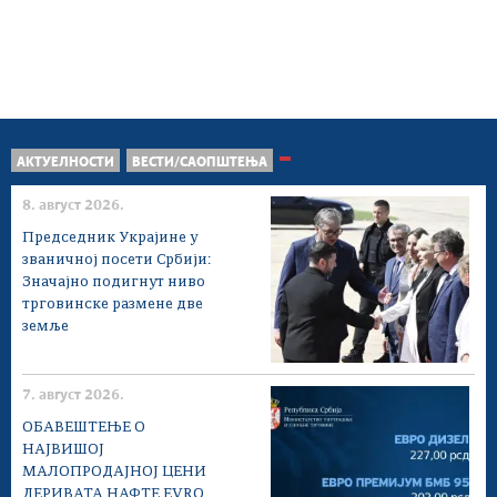
АКТУЕЛНОСТИ
ВЕСТИ/САОПШТЕЊА
8. август 2026.
Председник Украјине у
званичној посети Србији:
Значајно подигнут ниво
трговинске размене две
земље
7. август 2026.
ОБАВЕШТЕЊЕ О
НАЈВИШОЈ
МАЛОПРОДАЈНОЈ ЦЕНИ
ДЕРИВАТА НАФТЕ EVRO