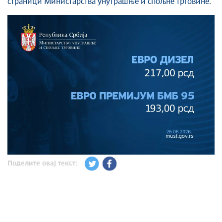
страници Министарства унутрашње и спољне трговине.
Поделите овај текст: