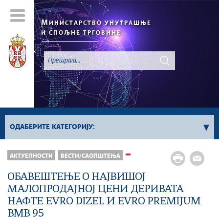
М
ИНИСТАРСТВО УНУТРАШЊЕ
И СПОЉНЕ ТРГОВИНЕ
ОДАБЕРИТЕ КАТЕГОРИЈУ:
АКТУЕЛНОСТИ
ВЕСТИ/САОПШТЕЊА
Регистар „Не Зови“
Све вести
ОБАВЕШТЕЊЕ О НАЈВИШОЈ
МАЛОПРОДАЈНОЈ ЦЕНИ ДЕРИВАТА
НАФТЕ EVRO DIZEL И EVRO PREMIJUM
BMB 95