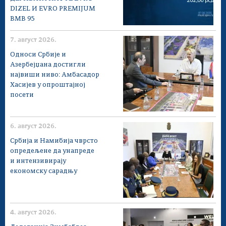
DIZEL И EVRO PREMIJUM
BMB 95
7. август 2026.
Односи Србије и
Азербејџана достигли
највиши ниво: Амбасадор
Хасијев у опроштајној
посети
6. август 2026.
Србија и Намибија чврсто
опредељене да унапреде
и интензивирају
економску сарадњу
4. август 2026.