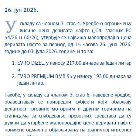
26. јун 2026.
У
складу са чланом 3. став 4. Уредбе о ограничењу
висине цена деривата нафте („Сл. гласник РС
54/26 и 60/26), утврђује се највиша малопродајна цена
деривата нафте за период од 15 часова 26. јуна 2026.
године до 03. јула 2026. године, и то за:
EVRO DIZEL, у износу 217,00 динара за један литар
и
EVRO PREMIJUM BMB 95 у износу 193,00 динара за
један литар.
Такође, у складу са чланом 3. став 6. наведене уредбе,
обавештавају се привредни субјекти који обављају
делатност трговине моторним и другим горивима на
станицама за снабдевање превозних средстава да су
дужни да утврђене малопродајне цене деривата нафте
примене одмах по објављивању на званичној интернет