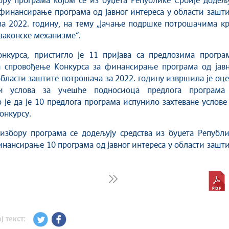
ору програма којом се из буџета Републике Србије додељ
 финансирање програма од јавног интереса у области зашт
а 2022. годину, на тему „Јачање подршке потрошачима кр
законске механизме“.
нкурса, пристигло је 11 пријава са предлозима програм
а спровођење Конкурса за финансирање програма од јавн
области заштите потрошача за 2022. годину извршила је оц
ти услова за учешће подносиоца предлога програма
 је да је 10 предлога програма испунило захтеване услове
онкурсу.
избору програма се додељују средства из буџета Републи
инансирање 10 програма од јавног интереса у области зашт
ј текст: