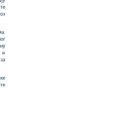
ују
ите
оз
а.
ог
ену
 и
 за
ке
ите