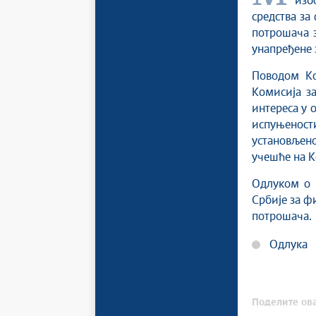
изб
средства за
потрошача з
унапређене 
Поводом Ко
Комисија з
интереса у 
испуњенос
установљено
учешће на К
Одлуком о 
Србије за ф
потрошача.
Одлука
Поделите ова