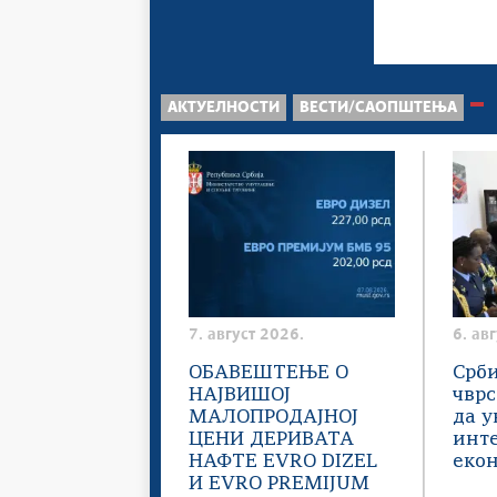
АКТУЕЛНОСТИ
ВЕСТИ/САОПШТЕЊА
7. август 2026.
6. ав
ОБАВЕШТЕЊЕ О
Срби
НАЈВИШОЈ
чвр
МАЛОПРОДАЈНОЈ
да у
ЦЕНИ ДЕРИВАТА
инт
НАФТЕ EVRO DIZEL
еко
И EVRO PREMIJUM