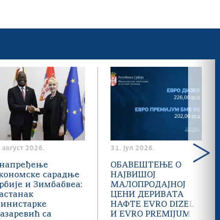
. август 2026.
31. јул 2026.
напређење
ОБАВЕШТЕЊЕ О
кономске сарадње
НАЈВИШОЈ
рбије и Зимбабвеа:
МАЛОПРОДАЈНОЈ
астанак
ЦЕНИ ДЕРИВАТА
инистарке
НАФТЕ EVRO DIZEL
азаревић са
И EVRO PREMIJUM