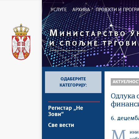
УСЛУГЕ
АРХИВА
ПРОЈЕКТИ И ПРОГ
М
ИНИСТАРСТВО 
И СПОЉНЕ ТРГОВИ
ОДАБЕРИТЕ
АКТУЕЛНОС
КАТЕГОРИЈУ:
Одлука о
финанси
Регистар „Не
Зови“
6. децемб
Све вести
Министарство унутрашње и спољне трговине објављује Одлуку о