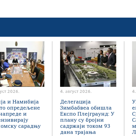
густ 2026.
4. август 2026.
4
ја и Намибија
Делегација
У
сто опредељене
Зимбабвеа обишла
е
напреде и
Експо Плејграунд: У
С
ензивирају
плану су бројни
С
номску сарадњу
садржаји током 93
м
дана трајања
Л