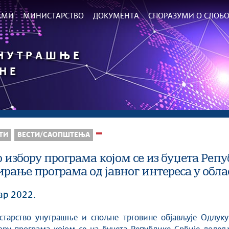
РАМИ
МИНИСТАРСТВО
ДОКУМЕНТА
СПОРАЗУМИ О СЛОБО
УНУТРАШЊЕ
НЕ
ТИ
ВЕСТИ/САОПШТЕЊА
 избору програма којом се из буџета Репу
рање програма од јавног интереса у обла
ар 2022.