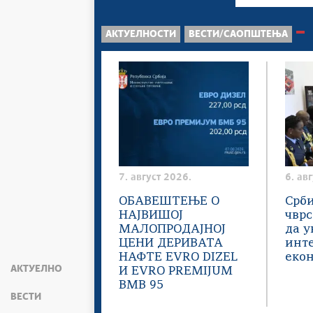
АКТУЕЛНОСТИ
ВЕСТИ/САОПШТЕЊА
7. август 2026.
6. ав
ОБАВЕШТЕЊЕ О
Срби
НАЈВИШОЈ
чвр
МАЛОПРОДАЈНОЈ
да у
ЦЕНИ ДЕРИВАТА
инт
НАФТЕ EVRO DIZEL
еко
АКТУЕЛНО
И EVRO PREMIJUM
BMB 95
ВЕСТИ