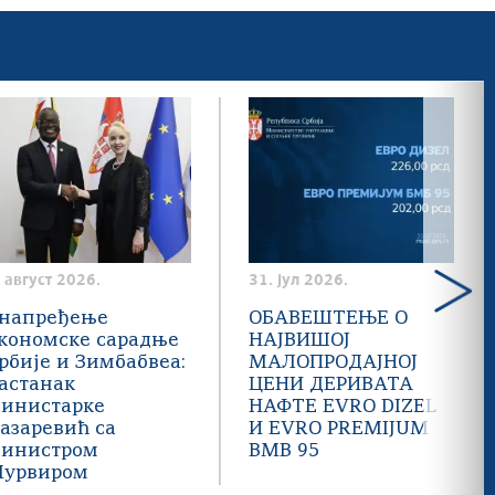
. август 2026.
31. јул 2026.
напређење
ОБАВЕШТЕЊЕ О
кономске сарадње
НАЈВИШОЈ
рбије и Зимбабвеа:
МАЛОПРОДАЈНОЈ
астанак
ЦЕНИ ДЕРИВАТА
инистарке
НАФТЕ EVRO DIZEL
азаревић са
И EVRO PREMIJUM
инистром
BMB 95
урвиром