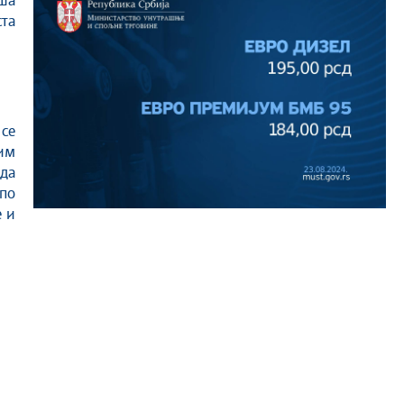
иша
та
 се
гим
 да
по
 и