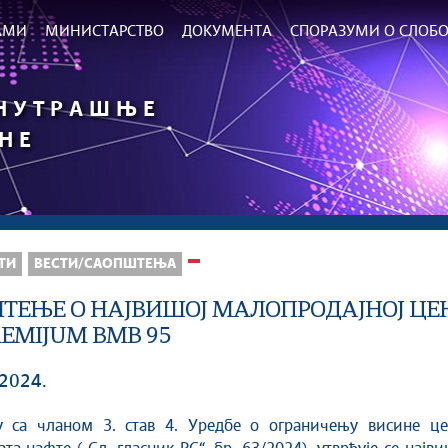
РАМИ
МИНИСТАРСТВО
ДОКУМЕНТА
СПОРАЗУМИ О СЛОБО
УНУТРАШЊЕ
НЕ
ТИ
ВЕСТИ/САОПШТЕЊА
ТЕЊЕ О НАЈВИШОЈ МАЛОПРОДАЈНОЈ ЦЕН
EMIJUM BMB 95
 2024.