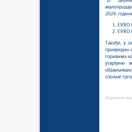
дерива
малопродајн
2024. године
EVRO D
EVRO P
Такође, у с
привредни с
горивима на
утврђене 
објављивању
спољне трго
Поделите ова