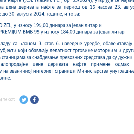
та нафте („Сл. гласник РС“, бр. 63/2024), утврђује се најв
а цена деривата нафте за период од 15 часова 23. авгус
 до 30. августа 2024. године, и то за:
IZEL, у износу 195,00 динара за један литар и
REMIJUM BMB 95 у износу 184,00 динара за један литар.
кладу са чланом 3. став 6. наведене уредбе, обавештавају
убјекти који обављају делатност трговине моторним и дру
 станицама за снабдевање превозних средстава да су дужни
малопродајне цене деривата нафте примене одмах 
 на званичној интернет страници Министарства унутрашње
вине.
ј текст: