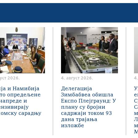
густ 2026.
4. август 2026.
4
ја и Намибија
Делегација
У
сто опредељене
Зимбабвеа обишла
е
напреде и
Експо Плејграунд: У
С
ензивирају
плану су бројни
С
номску сарадњу
садржаји током 93
м
дана трајања
Л
изложбе
м
М