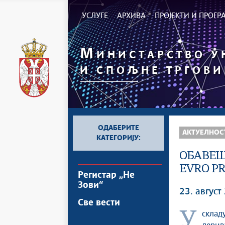
УСЛУГЕ
АРХИВА
ПРОЈЕКТИ И ПРОГ
М
ИНИСТАРСТВО 
И СПОЉНЕ ТРГОВИ
ОДАБЕРИТЕ
АКТУЕЛНОС
КАТЕГОРИЈУ:
ОБАВЕШ
EVRO PR
Регистар „Не
Зови“
23. август
Све вести
Ускладу са чланом 3. став 4. Уредбе о ограничењу висине цена