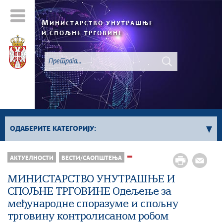
М
ИНИСТАРСТВО УНУТРАШЊЕ
И СПОЉНЕ ТРГОВИНЕ
ОДАБЕРИТЕ КАТЕГОРИЈУ:
АКТУЕЛНОСТИ
ВЕСТИ/САОПШТЕЊА
Регистар „Не Зови“
Све вести
МИНИСТАРСТВО УНУТРАШЊЕ И
СПОЉНЕ ТРГОВИНЕ Одељење за
међународне споразуме и спољну
трговину контролисаном робом