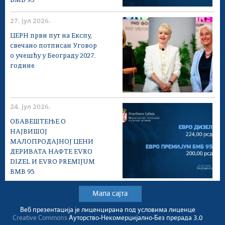
BMB 95
27. јул 2026.
ЦЕРН први пут на Експу,
свечано потписан Уговор
о учешћу у Београду 2027.
године
24. јул 2026.
ОБАВЕШТЕЊЕ О
НАЈВИШОЈ
МАЛОПРОДАЈНОЈ ЦЕНИ
ДЕРИВАТА НАФТЕ EVRO
DIZEL И EVRO PREMIJUM
BMB 95
Мапа сајта
Веб презентација jе лиценциранa под условима лиценце
Creative Commons
Ауторство-Некомерцијално-Без прерада 3.0