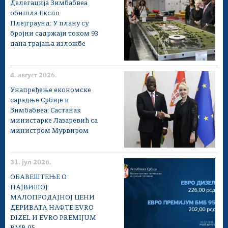
Делегација Зимбабвеа
обишла Експо
Плејграунд: У плану су
бројни садржаји током 93
дана трајања изложбе
4. август 2026.
Унапређење економске
сарадње Србије и
Зимбабвеа: Састанак
министарке Лазаревић са
министром Мурвиром
31. јул 2026.
ОБАВЕШТЕЊЕ О
НАЈВИШОЈ
МАЛОПРОДАЈНОЈ ЦЕНИ
ДЕРИВАТА НАФТЕ EVRO
DIZEL И EVRO PREMIJUM