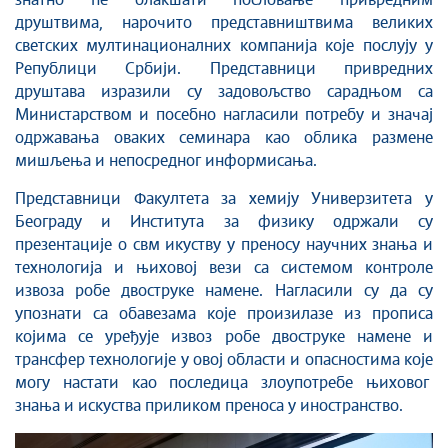
знатно ће олакшати пословање привредним
друштвима, нарочито представништвима великих
светских мултинационалних компанија које послују у
Републици Србији. Представници привредних
друштава изразили су задовољство сарадњом са
Министарством и посебно нагласили потребу и значај
одржавања оваких семинара као облика размене
мишљења и непосредног информисања.
Представници Факултета за хемију Универзитета у
Београду и Института за физику одржали су
презентације о свм икуству у преносу научних знања и
технологија и њиховој вези са системом контроле
извоза робе двоструке намене. Нагласили су да су
упознати са обавезама које произилазе из прописа
којима се уређује извоз робе двоструке намене и
трансфер технологије у овој области и опасностима које
могу настати као последица злоупотребе њиховог
знања и искуства приликом преноса у иностранство.