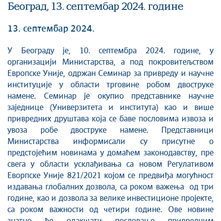
Београд, 13. септембар 2024. године
13. септембар 2024.
У Београду је, 10. септембра 2024. године, у
организацији Министарства, а под покровитељством
Европске Уније, одржан Семинар за привреду и научне
институције у области трговине робом двоструке
намене. Семинар је окупио представнике научне
заједнице (Универзитета и института) као и више
привредних друштава која се баве пословима извоза и
увоза робе двоструке намене. Представници
Министарства информисали су присутне о
предстојећим новинама у домаћем законодавству, пре
свега у области усклађивања са новом Регулативом
Еворпске Уније 821/2021 којом се предвиђа могућност
издавања глобалних дозвола, са роком важења од три
године, као и дозвола за велике инвестиционе пројекте,
са роком важности од четири године. Ове новине