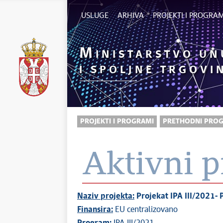
USLUGE
ARHIVA
PROJEKTI I PROGRAM
M
INISTARSTVO UN
I SPOLJNE TRGOVI
PROJEKTI I PROGRAMI
PRETHODNI PROG
Aktivni p
Naziv projekta:
Projekat IPA III/2021-
P
Finansira:
EU centralizovano