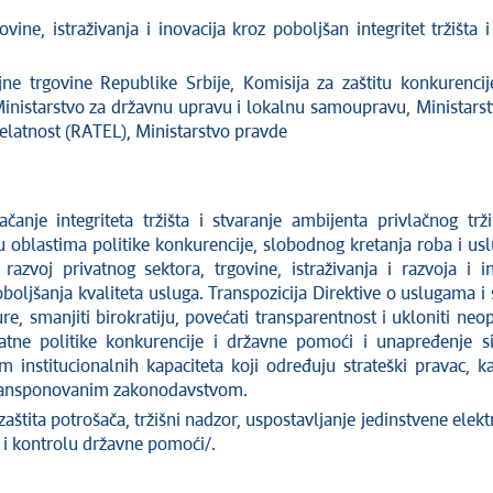
ovine, istraživanja i inovacija kroz poboljšan integritet tržišta
jne trgovine Republike Srbije, Komisija za zaštitu konkurenci
inistarstvo za državnu upravu i lokalnu samoupravu, Ministarst
elatnost (RATEL), Ministarstvo pravde
ačanje integriteta tržišta i stvaranje ambijenta privlačnog t
u oblastima politike konkurencije, slobodnog kretanja roba i uslu
azvoj privatnog sektora, trgovine, istraživanja i razvoja i i
oboljšanja kvaliteta usluga. Transpozicija Direktive o uslugama i
re, smanjiti birokratiju, povećati transparentnost i ukloniti ne
tne politike konkurencije i državne pomoći i unapređenje s
em institucionalnih kapaciteta koji određuju strateški pravac, k
transponovanim zakonodavstvom.
zaštita potrošača, tržišni nadzor, uspostavljanje jedinstvene elek
e i kontrolu državne pomoći/.