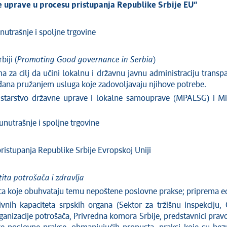
 uprave u procesu pristupanja Republike Srbije EU“
unutrašnje i spoljne trgovine
iji (
Promoting Good governance in Serbia
)
 za cilj da učini lokalnu i državnu javnu administraciju transp
đana pružanjem usluga koje zadovoljavaju njihove potrebe.
istarstvo državne uprave i lokalne samouprave (MPALSG) i Min
 unutrašnje i spoljne trgovine
istupanja Republike Srbije Evropskoj Uniji
ta potrošača i zdravlja
ica koje obuhvataju temu nepoštene poslovne prakse; priprema e
ivnih kapaciteta srpskih organa (Sektor za tržišnu inspekciju, 
 organizacije potrošača, Privredna komora Srbije, predstavnici pr