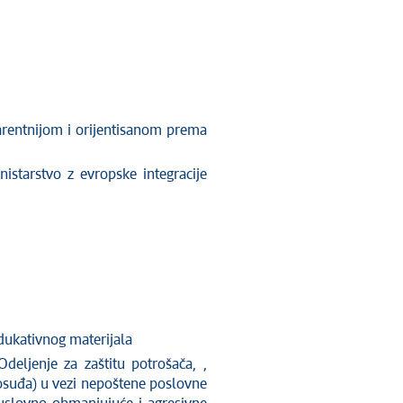
arentnijom i orijentisanom prema
istarstvo z evropske integracije
dukativnog materijala
Odeljenje za zaštitu potrošača, ,
avosuđa) u vezi nepoštene poslovne