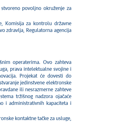
 i stvoreno povoljno okruženje za
je, Komisija za kontrolu državne
vo zdravlja, Regulatorna agencija
ržišnim operaterima. Ovo zahteva
ga, prava intelektualne svojine i
novacija. Projekat će dovesti do
 stvaranje jedinstvene elektronske
opravdane ili nesrazmerne zahteve
istema tržišnog nadzora ojačaće
ao i administrativnih kapaciteta i
tronske kontaktne tačke za usluge,