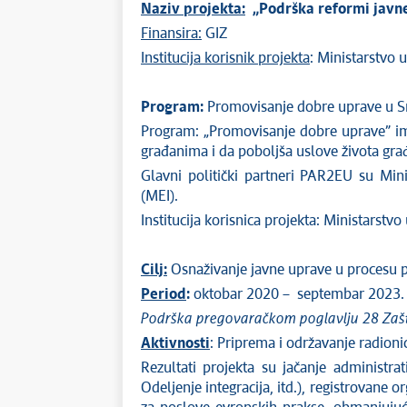
Naziv projekta:
„Podrška reformi javne
Finansira:
GIZ
Institucija korisnik projekta
: Ministarstvo 
Program:
Promovisanje dobre uprave u Srb
Program: „Promovisanje dobre uprave” ima
građanima i da poboljša uslove života gra
Glavni politički partneri PAR2EU su Min
(MEI).
Institucija korisnica projekta: Ministarstvo
Cilj:
Osnaživanje javne uprave u procesu pr
Period
:
oktobar 2020 – septembar 2023.
Podrška pregovaračkom poglavlju 28 Zašti
Aktivnosti
: Priprema i održavanje radion
Rezultati projekta su jačanje administrat
Odeljenje integracija, itd.), registrovane