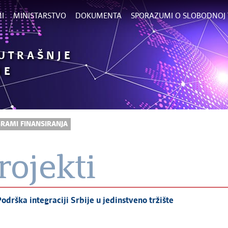
I
MINISTARSTVO
DOKUMENTA
SPORAZUMI O SLOBODNOJ 
UTRAŠNJE
NE
RAMI FINANSIRANJA
rojekti
odrška integraciji Srbije u jedinstveno tržište