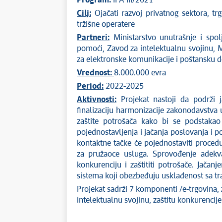
Program:
IPA III/2021
Cilj:
Ojačati razvoj privatnog sektora, trg
tržišne operatere
Partneri:
Ministarstvo unutrašnje i spol
pomoći, Zavod za intelektualnu svojinu, M
za elektronske komunikacije i poštansku d
Vrednost:
8.000.000 evra
Period:
2022-2025
Aktivnosti:
Projekat nastoji da podrži j
finalizaciju harmonizacije zakonodavstva 
zaštite potrošača kako bi se podstakao r
pojednostavljenja i jačanja poslovanja i p
kontaktne tačke će pojednostaviti procedu
za pružaoce usluga. Sprovođenje adekva
konkurenciju i zaštititi potrošače. Jačanj
sistema koji obezbeđuju usklađenost sa 
Projekat sadrži 7 komponenti /e-trgovina, 
intelektualnu svojinu, zaštitu konkurencij