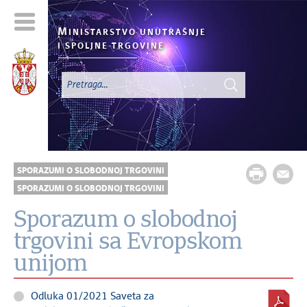
M
INISTARSTVO UNUTRAŠNJE
I SPOLJNE TRGOVINE
SPORAZUMI O SLOBODNOJ TRGOVINI
SPORAZUMI O SLOBODNOJ TRGOVINI
Sporazum o slobodnoj
trgovini sa Evropskom
unijom
Odluka 01/2021 Saveta za