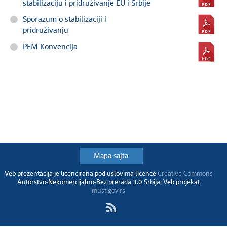
stabilizaciju i pridruživanje EU i Srbije
Sporazum o stabilizaciji i
pridruživanju
PEM Konvencija
Mapa sajta
Veb prezentacija je licencirana pod uslovima licence
Creative Commons
Autorstvo-Nekomercijalno-Bez prerada 3.0 Srbija; Veb projekat
must.gov.rs