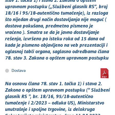
stav 1. tačka 1) i stava 2. Zakona o opštem
upravnom postupku („Službeni glasnik RS”, broj
18/16 i 95/18-autentično tumačenje), iz razloga
što nijedan drugi način dostavljanja nije moguć (
dostava pokušana, predmetno pismeno je
vraćeno ). Smatra se da je javno dostavljanje
rešenja, izvršeno po isteku roka od 15 dana od
kada je pismeno objavljeno na veb prezentaciji i
oglasnoj tabli organa, saglasno odredbama člana
78. stav 3. Zakona o opštem upravnom postupku
Dostava
Na osnovu člana 78. stav 1. tačka 1) i stava 2.
Zakona o opštem upravnom postupku ('' Službeni
glasnik RS '', br. 18/16, 95/18-autentično
tumačenje i 2/2023 – odluka US), Ministarstvo
unutrašnje i spoljne trgovine, iz delokruga