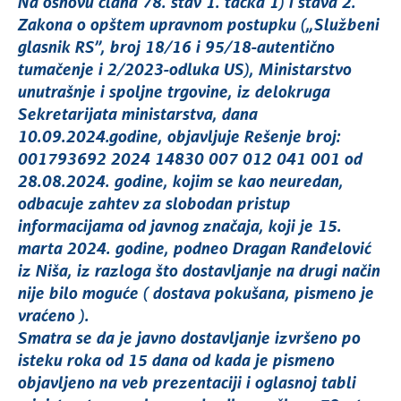
Na osnovu člana 78. stav 1. tačka 1) i stava 2.
Zakona o opštem upravnom postupku („Službeni
glasnik RS”, broj 18/16 i 95/18-autentično
tumačenje i 2/2023-odluka US), Ministarstvo
unutrašnje i spoljne trgovine, iz delokruga
Sekretarijata ministarstva, dana
10.09.2024.godine, objavljuje Rešenje broj:
001793692 2024 14830 007 012 041 001 od
28.08.2024. godine, kojim se kao neuredan,
odbacuje zahtev za slobodan pristup
informacijama od javnog značaja, koji je 15.
marta 2024. godine, podneo Dragan Ranđelović
iz Niša, iz razloga što dostavljanje na drugi način
nije bilo moguće ( dostava pokušana, pismeno je
vraćeno ).
Smatra se da je javno dostavljanje izvršeno po
isteku roka od 15 dana od kada je pismeno
objavljeno na veb prezentaciji i oglasnoj tabli