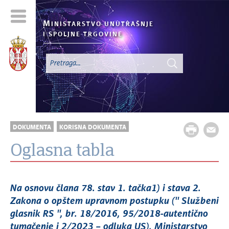
M
INISTARSTVO UNUTRAŠNJE
I SPOLJNE TRGOVINE
DOKUMENTA
KORISNA DOKUMENTA
Oglasna tabla
Na osnovu člana 78. stav 1. tačka1) i stava 2.
Zakona o opštem upravnom postupku ('' Službeni
glasnik RS '', br. 18/2016, 95/2018-autentično
tumačenje i 2/2023 – odluka US), Ministarstvo