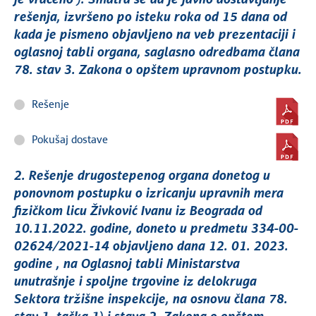
je vraćeno ). Smatra se da je javno dostavljanje
rešenja, izvršeno po isteku roka od 15 dana od
kada je pismeno objavljeno na veb prezentaciji i
oglasnoj tabli organa, saglasno odredbama člana
78. stav 3. Zakona o opštem upravnom postupku.
Rešenje
Pokušaj dostave
2. Rešenje drugostepenog organa donetog u
ponovnom postupku o izricanju upravnih mera
fizičkom licu Živković Ivanu iz Beograda od
10.11.2022. godine, doneto u predmetu 334-00-
02624/2021-14 objavljeno dana 12. 01. 2023.
godine , na Oglasnoj tabli Ministarstva
unutrašnje i spoljne trgovine iz delokruga
Sektora tržišne inspekcije, na osnovu člana 78.