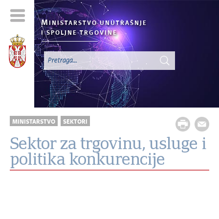
M
INISTARSTVO UNUTRAŠNJE
I SPOLJNE TRGOVINE
MINISTARSTVO
SEKTORI
Sektor za trgovinu, usluge i
politika konkurencije