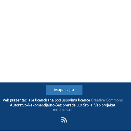
Mapa sajta
Veb prezentacija je licencirana pod uslovima licence
Creative Commons
Autorstvo-Nekomercijalno-Bez prerada 3.0 Srbija; Veb projekat
must.gov.rs