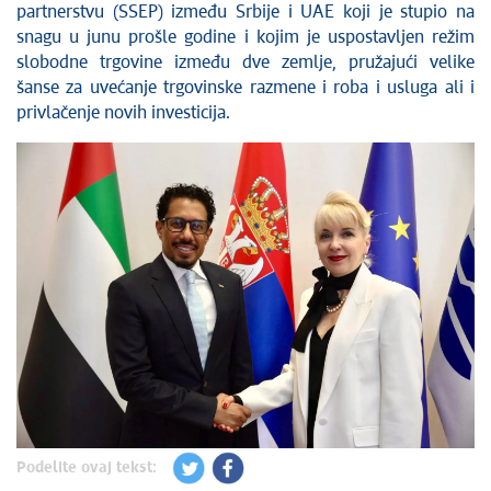
partnerstvu (SSEP) između Srbije i UAE koji je stupio na
snagu u junu prošle godine i kojim je uspostavljen režim
slobodne trgovine između dve zemlje, pružajući velike
šanse za uvećanje trgovinske razmene i roba i usluga ali i
privlačenje novih investicija.
Podelite ovaj tekst: