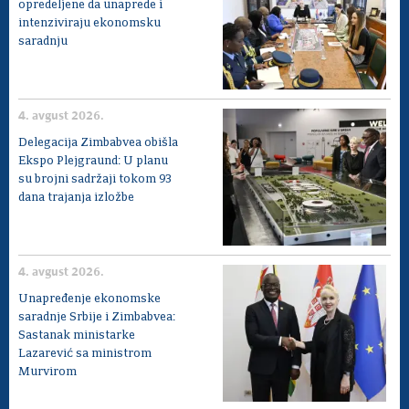
opredeljene da unaprede i
intenziviraju ekonomsku
saradnju
4. avgust 2026.
Delegacija Zimbabvea obišla
Ekspo Plejgraund: U planu
su brojni sadržaji tokom 93
dana trajanja izložbe
4. avgust 2026.
Unapređenje ekonomske
saradnje Srbije i Zimbabvea:
Sastanak ministarke
Lazarević sa ministrom
Murvirom