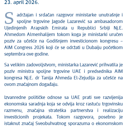
23. april 2026.
S
adržajan i srdačan razgovor ministarke unutrašnje i
spoljne trgovine Jagode Lazarević sa ambasadorom
Ujedinjenih Arapskih Emirata u Republici Srbiji Nj.E.
Ahmedom Almenhalijem tokom koga je ministarki uručen
poziv za učešće na Godišnjem investicionom kongresu –
AIM Congress 2026 koji će se održati u Dubaiju početkom
septembra ove godine.
Sa velikim zadovoljstvom, ministarka Lazarević prihvatila je
poziv ministra spoljne trgovine UAE i predsednika AIM
kongresa Nj.E. dr Tanija Ahmeda El-Zejudija za učešće na
ovom značajnom događaju.
Izvanredne političke odnose sa UAE prati sve razvijenija
ekonomska saradnja koja se odvija kroz rastuću trgovinsku
razmenu, značajna strateška partnerstva i realizaciju
investicionih projekata. Tokom razgovora, posebno je
istaknut značaj Sveobuhvatnog sporazuma o ekonomskom