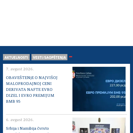
AKTUELNOSTI
VESTI/SAOPŠTENJA
7. avgust 2026.
OBAVEŠTENjE O NAJVIŠOJ
MALOPRODAJNOJ CENI
DERIVATA NAFTE EVRO
DIZEL I EVRO PREMIJUM
BMB 95
6. avgust 2026.
Srbija i Namibija čvrsto