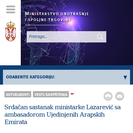
M
INISTARSTVO UNUTRAŠNJE
I SPOLJNE TRGOVINE
ODABERITE KATEGORIJU:
AKTUELNOSTI
VESTI/SAOPŠTENJA
Registar „Ne Zovi“
Sve vesti
Srdačan sastanak ministarke Lazarević sa
ambasadorom Ujedinjenih Arapskih
Emirata