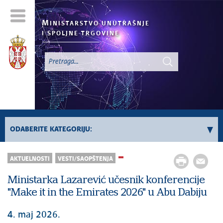
M
INISTARSTVO UNUTRAŠNJE
I SPOLJNE TRGOVINE
ODABERITE KATEGORIJU:
AKTUELNOSTI
VESTI/SAOPŠTENJA
Registar „Ne Zovi“
Sve vesti
Ministarka Lazarević učesnik konferencije
"Make it in the Emirates 2026" u Abu Dabiju
4. maj 2026.