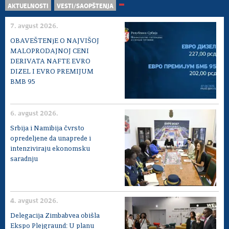
AKTUELNOSTI
VESTI/SAOPŠTENJA
7. avgust 2026.
OBAVEŠTENjE O NAJVIŠOJ
MALOPRODAJNOJ CENI
DERIVATA NAFTE EVRO
DIZEL I EVRO PREMIJUM
BMB 95
6. avgust 2026.
Srbija i Namibija čvrsto
opredeljene da unaprede i
intenziviraju ekonomsku
saradnju
4. avgust 2026.
Delegacija Zimbabvea obišla
Ekspo Plejgraund: U planu