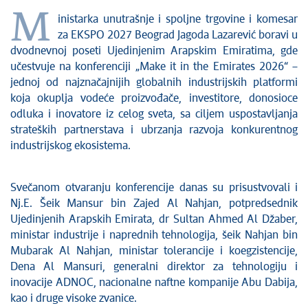
M
inistarka unutrašnje i spoljne trgovine i komesar
za EKSPO 2027 Beograd Jagoda Lazarević boravi u
dvodnevnoj poseti Ujedinjenim Arapskim Emiratima, gde
učestvuje na konferenciji „Make it in the Emirates 2026“ –
jednoj od najznačajnijih globalnih industrijskih platformi
koja okuplja vodeće proizvođače, investitore, donosioce
odluka i inovatore iz celog sveta, sa ciljem uspostavljanja
strateških partnerstava i ubrzanja razvoja konkurentnog
industrijskog ekosistema.
Svečanom otvaranju konferencije danas su prisustvovali i
Nj.E. Šeik Mansur bin Zajed Al Nahjan, potpredsednik
Ujedinjenih Arapskih Emirata, dr Sultan Ahmed Al Džaber,
ministar industrije i naprednih tehnologija, šeik Nahjan bin
Mubarak Al Nahjan, ministar tolerancije i koegzistencije,
Dena Al Mansuri, generalni direktor za tehnologiju i
inovacije ADNOC, nacionalne naftne kompanije Abu Dabija,
kao i druge visoke zvanice.