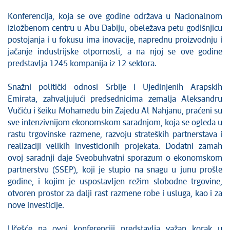
Konferencija, koja se ove godine održava u Nacionalnom
izložbenom centru u Abu Dabiju, obeležava petu godišnjicu
postojanja i u fokusu ima inovacije, naprednu proizvodnju i
jačanje industrijske otpornosti, a na njoj se ove godine
predstavlja 1245 kompanija iz 12 sektora.
Snažni politički odnosi Srbije i Ujedinjenih Arapskih
Emirata, zahvaljujući predsednicima zemalja Aleksandru
Vučiću i šeiku Mohamedu bin Zajedu Al Nahjanu, praćeni su
sve intenzivnijom ekonomskom saradnjom, koja se ogleda u
rastu trgovinske razmene, razvoju strateških partnerstava i
realizaciji velikih investicionih projekata. Dodatni zamah
ovoj saradnji daje Sveobuhvatni sporazum o ekonomskom
partnerstvu (SSEP), koji je stupio na snagu u junu prošle
godine, i kojim je uspostavljen režim slobodne trgovine,
otvoren prostor za dalji rast razmene robe i usluga, kao i za
nove investicije.
Učešće na ovoj konferenciji predstavlja važan korak u