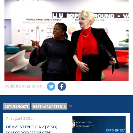
Podelite ovaj tekst:
AKTUELNOSTI
VESTI/SAOPŠTENJA
7. avgust 2026.
OBAVEŠTENjE O NAJVIŠOJ