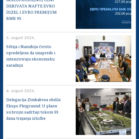
MALOPRODAJNOJ CENI
DERIVATA NAFTE EVRO
DIZEL I EVRO PREMIJUM
BMB 95
6. avgust 2026.
Srbija i Namibija čvrsto
opredeljene da unaprede i
intenziviraju ekonomsku
saradnju
4. avgust 2026.
Delegacija Zimbabvea obišla
Ekspo Plejgraund: U planu
su brojni sadržaji tokom 93
dana trajanja izložbe