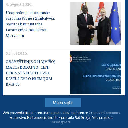
4. avgust 2026.
Unapređenje ekonomske
saradnje Srbije i Zimbabvea:
Sastanak ministarke
Lazarević sa ministrom
Murvirom
31. jul 2026.
OBAVEŠTENjE O NAJVIŠOJ
MALOPRODAJNOJ CENI
DERIVATA NAFTE EVRO
DIZEL I EVRO PREMIJUM
BMB 95
Mapa sajta
Veb prezentacija je licencirana pod uslovima licence
Creative Commons
Autorstvo-Nekomercijalno-Bez prerada 3.0 Srbija; Veb projekat
must.gov.rs