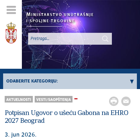
M
INISTARSTVO UNUTRAŠNJE
I SPOLJNE TRGOVINE
ODABERITE KATEGORIJU:
AKTUELNOSTI
VESTI/SAOPŠTENJA
Registar „Ne Zovi“
Sve vesti
Potpisan Ugovor o ušeću Gabona na EHRO
2027 Beograd
3. jun 2026.