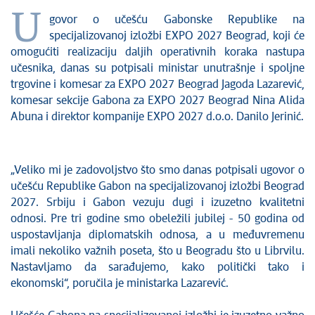
U
govor o učešću Gabonske Republike na
specijalizovanoj izložbi EXPO 2027 Beograd, koji će
omogućiti realizaciju daljih operativnih koraka nastupa
učesnika, danas su potpisali ministar unutrašnje i spoljne
trgovine i komesar za EXPO 2027 Beograd Jagoda Lazarević,
komesar sekcije Gabona za EXPO 2027 Beograd Nina Alida
Abuna i direktor kompanije EXPO 2027 d.o.o. Danilo Jerinić.
„Veliko mi je zadovoljstvo što smo danas potpisali ugovor o
učešću Republike Gabon na specijalizovanoj izložbi Beograd
2027. Srbiju i Gabon vezuju dugi i izuzetno kvalitetni
odnosi. Pre tri godine smo obeležili jubilej - 50 godina od
uspostavljanja diplomatskih odnosa, a u međuvremenu
imali nekoliko važnih poseta, što u Beogradu što u Librvilu.
Nastavljamo da sarađujemo, kako politički tako i
ekonomski“, poručila je ministarka Lazarević.