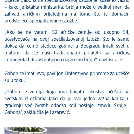
Učešće Gabona na specijalizovanoj izložbi je izuzetno važno
– kako je istakla ministarka, Srbija može u velikoj meri da
zahvali afričkim prijateljima na tome što je domaćin
predstojeće specijalizovane izložbe.
„Ako se ne varam, 52 afričke zemlje od ukupno 54,
učestvovaće na ovoj specijalizovanoj izložbi što je samo
dokaz da ćemo sledeće godine u Beogradu imati svet u
malom, da će naši tradicionalni prijatelji sa afričkog
kontinenta biti zastupljeni u najvećem broju“, naglasila je.
Gabon će imati svoj paviljon i intenzivne pripreme za učešće
su u toku.
„Gabon je zemlja koja ima bogato iskustvo učešća na
svetskim izložbama tako da je ovo jedna važna karika u
građenju već čvrstih odnosa koji postoje između Srbije i
Gabona“, zaključila je Lazarević.