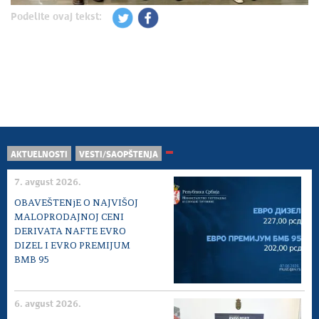
Podelite ovaj tekst:
AKTUELNOSTI
VESTI/SAOPŠTENJA
7. avgust 2026.
OBAVEŠTENjE O NAJVIŠOJ
MALOPRODAJNOJ CENI
DERIVATA NAFTE EVRO
DIZEL I EVRO PREMIJUM
BMB 95
6. avgust 2026.