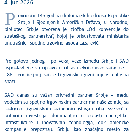
4. jun 2026.
P
ovodom 145 godina diplomatskih odnosa Republike
Srbije i Sjedinjenih Američkih Država, u Narodnoj
biblioteci Srbije otvorena je izložba „Od konvencije do
strateškog partnerstva“, kojoj je prisustvovala ministarka
unutrašnje i spoljne trgovine Jagoda Lazarević.
Pre gotovo jednog i po veka, veze između Srbije i SAD
uspostavljene su upravo u oblasti ekonomske saradnje –
1881. godine potpisan je Trgovinski ugovor koji je i dalje na
snazi.
SAD danas su važan privredni partner Srbije – među
vodećim su spoljno-trgovinskim partnerima naše zemlje, sa
rastućom trgovinskom razmenom usluga i roba i sve većim
prilivom investicija, dominantno u oblasti energetike,
infrastrukture i inovativnih tehnologija, dok američke
kompanije prepoznaju Srbiju kao značajno mesto za