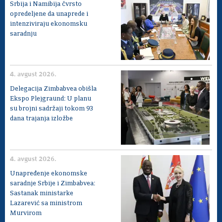
Srbija i Namibija čvrsto
opredeljene da unaprede i
intenziviraju ekonomsku
saradnju
4. avgust 2026.
Delegacija Zimbabvea obišla
Ekspo Plejgraund: U planu
su brojni sadržaji tokom 93
dana trajanja izložbe
4. avgust 2026.
Unapređenje ekonomske
saradnje Srbije i Zimbabvea:
Sastanak ministarke
Lazarević sa ministrom
Murvirom