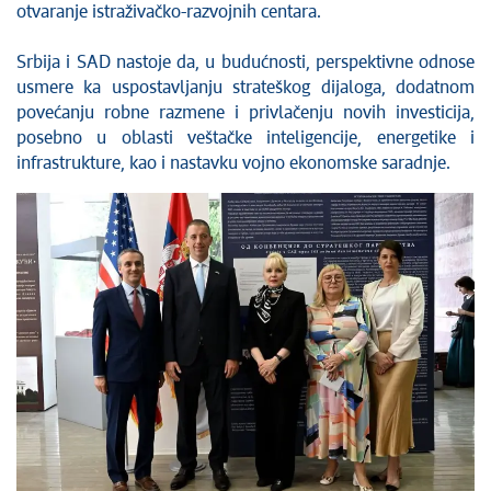
otvaranje istraživačko-razvojnih centara.
Srbija i SAD nastoje da, u budućnosti, perspektivne odnose
usmere ka uspostavljanju strateškog dijaloga, dodatnom
povećanju robne razmene i privlačenju novih investicija,
posebno u oblasti veštačke inteligencije, energetike i
infrastrukture, kao i nastavku vojno ekonomske saradnje.