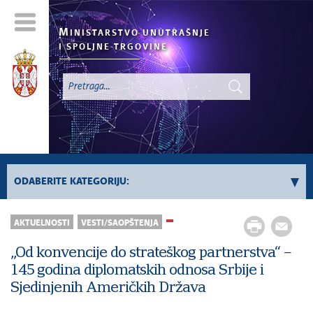
M
INISTARSTVO UNUTRAŠNJE
I SPOLJNE TRGOVINE
ODABERITE KATEGORIJU:
AKTUELNOSTI
VESTI/SAOPŠTENJA
Registar „Ne Zovi“
Sve vesti
„Od konvencije do strateškog partnerstva“ –
145 godina diplomatskih odnosa Srbije i
Sjedinjenih Američkih Država