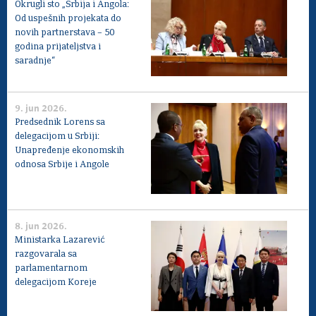
Okrugli sto „Srbija i Angola:
Od uspešnih projekata do
novih partnerstava – 50
godina prijateljstva i
saradnje“
9. jun 2026.
Predsednik Lorens sa
delegacijom u Srbiji:
Unapređenje ekonomskih
odnosa Srbije i Angole
8. jun 2026.
Ministarka Lazarević
razgovarala sa
parlamentarnom
delegacijom Koreje