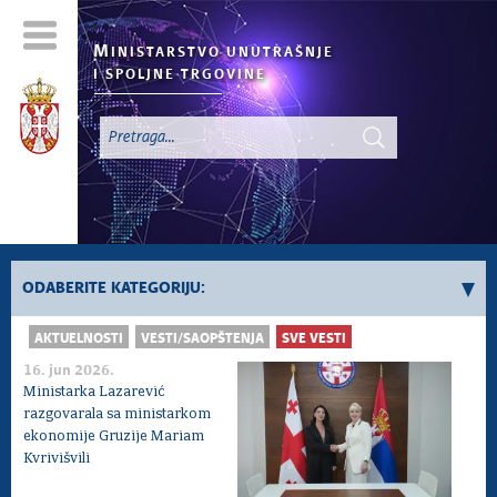
M
INISTARSTVO UNUTRAŠNJE
I SPOLJNE TRGOVINE
ODABERITE KATEGORIJU:
AKTUELNOSTI
VESTI/SAOPŠTENJA
SVE VESTI
Registar „Ne Zovi“
16. jun 2026.
Sve vesti
Ministarka Lazarević
razgovarala sa ministarkom
ekonomije Gruzije Mariam
Kvrivišvili