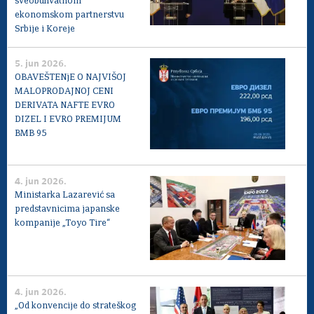
sveobuhvatnom
ekonomskom partnerstvu
Srbije i Koreje
5. jun 2026.
OBAVEŠTENjE O NAJVIŠOJ
MALOPRODAJNOJ CENI
DERIVATA NAFTE EVRO
DIZEL I EVRO PREMIJUM
BMB 95
4. jun 2026.
Ministarka Lazarević sa
predstavnicima japanske
kompanije „Toyo Tire“
4. jun 2026.
„Od konvencije do strateškog