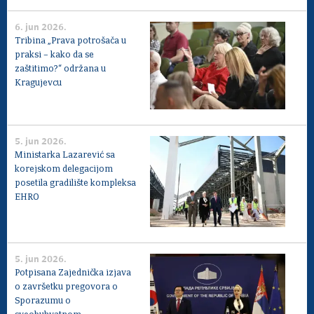
6. jun 2026.
Tribina „Prava potrošača u
praksi – kako da se
zaštitimo?“ održana u
Kragujevcu
5. jun 2026.
Ministarka Lazarević sa
korejskom delegacijom
posetila gradilište kompleksa
EHRO
5. jun 2026.
Potpisana Zajednička izjava
o završetku pregovora o
Sporazumu o