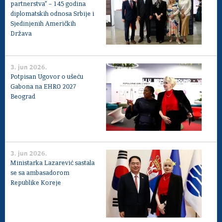
partnerstva“ – 145 godina
diplomatskih odnosa Srbije i
Sjedinjenih Američkih
Država
3. jun 2026.
Potpisan Ugovor o ušeću
Gabona na EHRO 2027
Beograd
3. jun 2026.
Ministarka Lazarević sastala
se sa ambasadorom
Republike Koreje