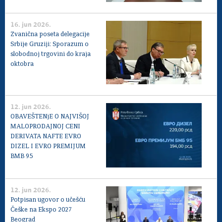
16. jun 2026.
Zvanična poseta delegacije
Srbije Gruziji: Sporazum o
slobodnoj trgovini do kraja
oktobra
12. jun 2026.
OBAVEŠTENjE O NAJVIŠOJ
MALOPRODAJNOJ CENI
DERIVATA NAFTE EVRO
DIZEL I EVRO PREMIJUM
BMB 95
12. jun 2026.
Potpisan ugovor o učešću
Češke na Ekspo 2027
Beograd