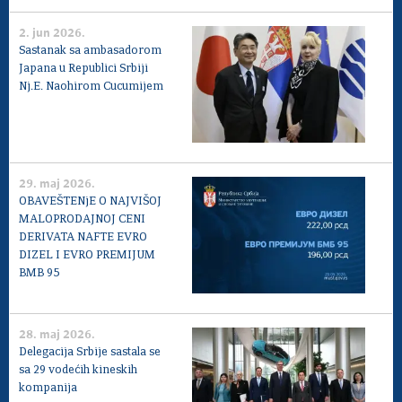
2. jun 2026.
Sastanak sa ambasadorom
Japana u Republici Srbiji
Nj.E. Naohirom Cucumijem
29. maj 2026.
OBAVEŠTENjE O NAJVIŠOJ
MALOPRODAJNOJ CENI
DERIVATA NAFTE EVRO
DIZEL I EVRO PREMIJUM
BMB 95
28. maj 2026.
Delegacija Srbije sastala se
sa 29 vodećih kineskih
kompanija