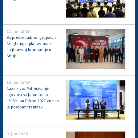
11. jun 2026.
Sa predsednikom grupacije
LingLong o planovima za
dalji razvoj kompanije u
Srbiji
10. jun 2026.
Lazarević: Potpisivanje
ugovora sa Japanom o
učešću na Eskpo 2027 za nas
je poseban trenutak
9. jun 2026.